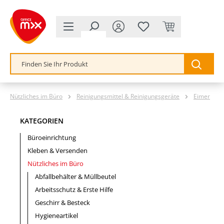
alt springen
Nützliches im Büro
Reinigungsmittel & Reinigungsgeräte
Eimer
KATEGORIEN
Büroeinrichtung
Kleben & Versenden
Nützliches im Büro
Abfallbehälter & Müllbeutel
Arbeitsschutz & Erste Hilfe
Geschirr & Besteck
Hygieneartikel