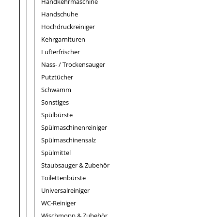
Handkehrmaschine
Handschuhe
Hochdruckreiniger
Kehrgarnituren
Lufterfrischer
Nass- / Trockensauger
Putztücher
Schwamm
Sonstiges
Spülbürste
Spülmaschinenreiniger
Spülmaschinensalz
Spülmittel
Staubsauger & Zubehör
Toilettenbürste
Universalreiniger
WC-Reiniger
Wischmopp & Zubehör