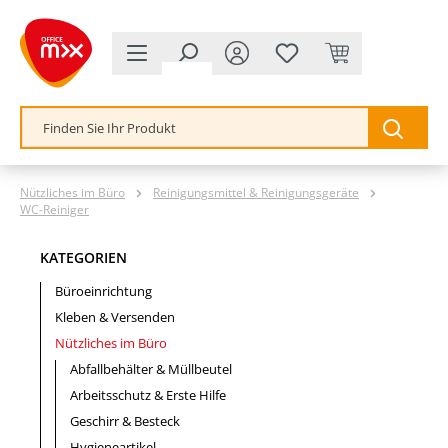
alt springen
Nützliches im Büro
Reinigungsmittel & Reinigungsgeräte
WC-Reiniger
KATEGORIEN
Büroeinrichtung
Kleben & Versenden
Nützliches im Büro
Abfallbehälter & Müllbeutel
Arbeitsschutz & Erste Hilfe
Geschirr & Besteck
Hygieneartikel