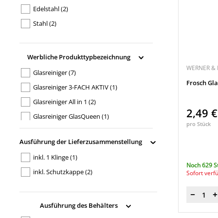
Edelstahl
(2)
Stahl
(2)
Werbliche Produkttypbezeichnung
WERNER &
Glasreiniger
(7)
Frosch Gla
Glasreiniger 3-FACH AKTIV
(1)
Glasreiniger All in 1
(2)
2,49 
Glasreiniger GlasQueen
(1)
pro Stück
Glasreiniger MULTI SPRAY
(2)
Ausführung der Lieferzusammenstellung
Glasreiniger Professional
(2)
inkl. 1 Klinge
(1)
Glasreiniger R 8
(1)
Noch 629 S
inkl. Schutzkappe
(2)
Sofort verf
Glasreiniger Spiritus
(3)
Schaber
(1)
Menge
Schaber ErgoTec
(1)
Ausführung des Behälters