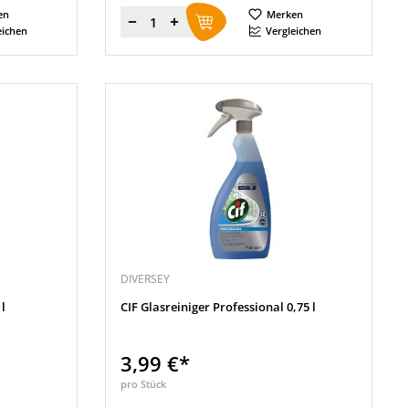
en
Merken
Menge
eichen
Vergleichen
DIVERSEY
l
CIF Glasreiniger Professional 0,75 l
3,99 €*
pro Stück