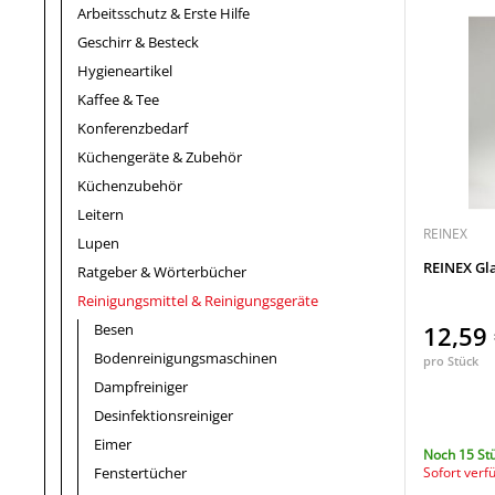
Arbeitsschutz & Erste Hilfe
Geschirr & Besteck
Hygieneartikel
Kaffee & Tee
Konferenzbedarf
Küchengeräte & Zubehör
Küchenzubehör
Leitern
REINEX
Lupen
REINEX Gla
Ratgeber & Wörterbücher
Reinigungsmittel & Reinigungsgeräte
Besen
12,59
Bodenreinigungsmaschinen
pro Stück
Dampfreiniger
Desinfektionsreiniger
Eimer
Noch 15 St
Fenstertücher
Sofort verf